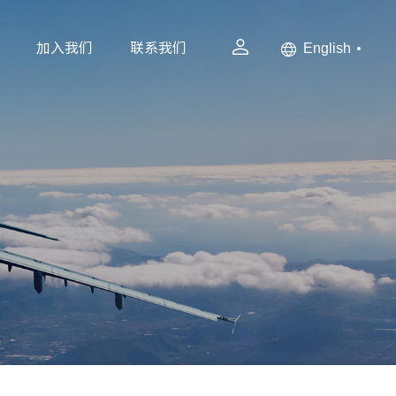
加入我们
联系我们
English