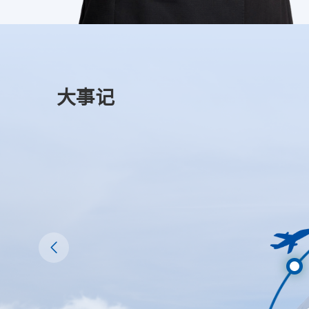
大事记
2019