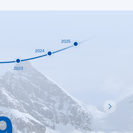
2025
2024
2023
9
0