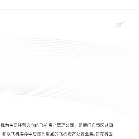
手飞机为主要经营方向的飞机资产管理公司，是厦门自贸区从事
，和以飞机寿命中后期为重点的飞机资产处置业务｡旨在将国