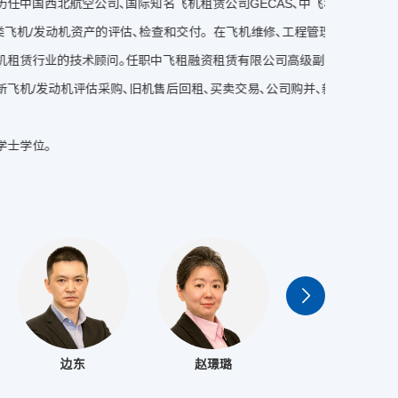
国际知名飞机租赁公司GECAS､
中飞租融资租赁有限公司高
副总经理边东
估､检查和交付。在飞机维修､工程管理､飞机租售等领域具有
公司飞机业
｡任职中飞租融资租赁有限公司高级副总裁期间，创建和带领
具有丰富的飞
､旧机售后回租､买卖交易､公司购并､新业务平台搭建等总价
边东先生毕
边东
赵璟璐