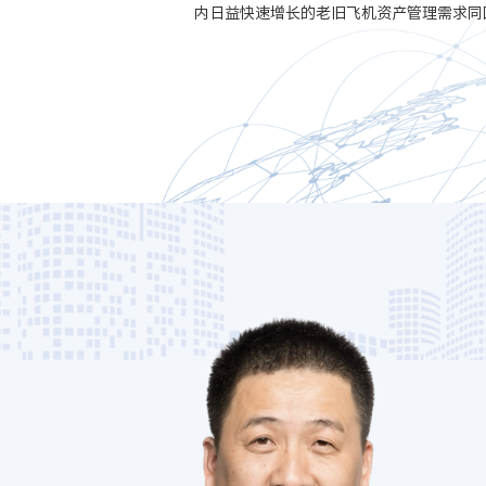
内日益快速增长的老旧飞机资产管理需求同