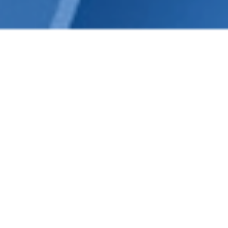
厦门总部
地址：厦门市自由贸易试验区厦门片区（保税区）屿南四路1-9号
自贸金融中心A栋9层915单元
电话：
0592-5999506
邮箱：
office.fjzl@xmairlease.com
运营网络
北京
厦门
天津
上海
广州
成都
西安
新加坡
地址：天津经济技术开发区周大福金融中心16层1612单元
电话：022-65827258